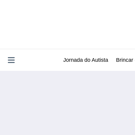
Pular
para
o
conteúdo
Jornada do Autista
Brincar