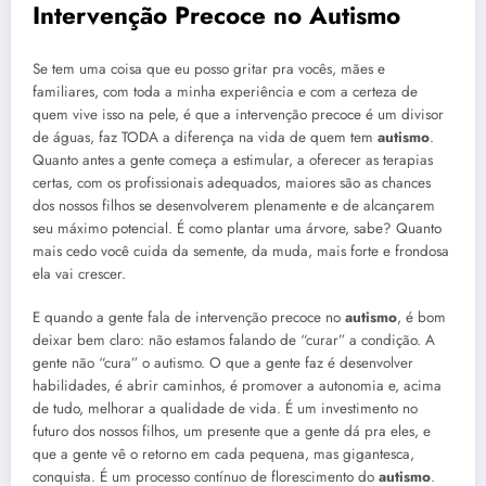
Intervenção Precoce no
Autismo
Se tem uma coisa que eu posso gritar pra vocês, mães e
familiares, com toda a minha experiência e com a certeza de
quem vive isso na pele, é que a intervenção precoce é um divisor
de águas, faz TODA a diferença na vida de quem tem
autismo
.
Quanto antes a gente começa a estimular, a oferecer as terapias
certas, com os profissionais adequados, maiores são as chances
dos nossos filhos se desenvolverem plenamente e de alcançarem
seu máximo potencial. É como plantar uma árvore, sabe? Quanto
mais cedo você cuida da semente, da muda, mais forte e frondosa
ela vai crescer.
E quando a gente fala de intervenção precoce no
autismo
, é bom
deixar bem claro: não estamos falando de “curar” a condição. A
gente não “cura” o autismo. O que a gente faz é desenvolver
habilidades, é abrir caminhos, é promover a autonomia e, acima
de tudo, melhorar a qualidade de vida. É um investimento no
futuro dos nossos filhos, um presente que a gente dá pra eles, e
que a gente vê o retorno em cada pequena, mas gigantesca,
conquista. É um processo contínuo de florescimento do
autismo
.