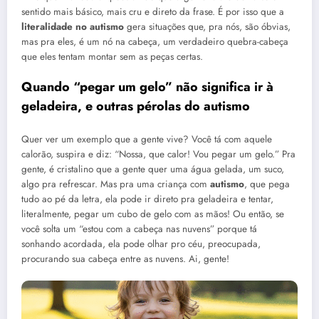
sentido mais básico, mais cru e direto da frase. É por isso que a
literalidade no autismo
gera situações que, pra nós, são óbvias,
mas pra eles, é um nó na cabeça, um verdadeiro quebra-cabeça
que eles tentam montar sem as peças certas.
Quando “pegar um gelo” não significa ir à
geladeira, e outras pérolas do
autismo
Quer ver um exemplo que a gente vive? Você tá com aquele
calorão, suspira e diz: “Nossa, que calor! Vou pegar um gelo.” Pra
gente, é cristalino que a gente quer uma água gelada, um suco,
algo pra refrescar. Mas pra uma criança com
autismo
, que pega
tudo ao pé da letra, ela pode ir direto pra geladeira e tentar,
literalmente, pegar um cubo de gelo com as mãos! Ou então, se
você solta um “estou com a cabeça nas nuvens” porque tá
sonhando acordada, ela pode olhar pro céu, preocupada,
procurando sua cabeça entre as nuvens. Ai, gente!