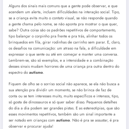
Alguns dos sinais mais comuns que a gente pode observar, e que
acendem um alerta, incluem dificuldades na interação social. Tipo,
se a criança evita muito o contato visual, se não responde quando
a gente chama pelo nome, se não aponta pra mostrar o que quer,
sabe? Outra coisa são os padrões repetitivos de comportamento,
tipo balançar o corpinho pra frente e pra trás, alinhar todos os
brinquedos em fila, girar rodinhas de carrinho sem parar. E, claro,
os desafios na comunicação: um atraso na fala, a dificuldade em
expressar o que sente ou até em começar e manter uma conversa.
Lembrem-se, são só exemplos, e a intensidade e a combinação
desses sinais mudam horrores de uma criança pra outra dentro do
espectro do
autismo
.
Fiquem de olho se o sorriso social não aparece, se ela não busca a
sua atenção pra dividir um momento, se não brinca de faz de
conta ou se tem interesses muito, muito específicos e intensos, tipo,
só gosta de dinossauros e só quer saber disso. Pequenos detalhes
do dia a dia podem ser grandes pistas. E as estereotipias, que são
esses movimentos repetitivos, também são um sinal importante a
ser notado em crianças com
autismo
. Não é pra se assustar, é pra
observar e procurar ajuda!