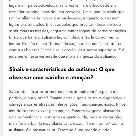
tagarelam pelos cotovelos, mas talvez tenham dificuldade em
entender as entrelinhas de uma conversa. Umas podem sentir que
um barulhinho de mosca é ensurdecedor, enquanto outras nem
ligam pra sons altos. E tem aquelas que precisam tocar em tudo,
sentir todas as texturas, enquanto outras fogem de certas sensações.
É isso que torna o
autismo
tão complexo e tão lindo ao mesmo
tempo. Ele não é uma “forma” de ser, mas sim um “jeito” de ser,
com suas belezas únicas e seus obstáculos a serem superados. E é
justamente nessa variedade que mora a riqueza do
autismo
.
Sinais e características do
autismo
: O que
observar com carinho e atenção?
Saber identificar os primeiros sinais do
autismo
é o ponto de
partida, o ouro, sabe? Quanto antes a gente busca o diagnóstico e
começa a correr atrás das intervenções, mais chances nossos filhos
têm de se desenvolver plenamente. Pensem na gente plantando
uma sementinha: quanto antes a gente cuida, rega e dá carinho,
mais forte e bonita essa planta vai crescer, não é mesmo? Com o
autismo
, é a mesma coisa. O tempo é um grande aliado.