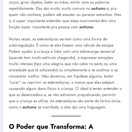
corpo, girar objetos, bater as mãos, emitir sons ou palavras
repetidamente. Elas são muito, muito comuns no
autismo
e, pra
quem não conhece, podem até assustar ou parecer estranhas. Mas
ó, é super importante entender que esses movimentos têm uma
função super importante pra pessoa com
autismo
.
Muitas vezes, as estereotipias servem como uma forma de
autorregulação. É como se elas fossem uma válvula de escape.
Podem ajudar a criança a lidar com uma sobrecarga sensorial
(quando tem muito estímulo chegando), a expressar emoções
muito intensas (tipo uma alegria que não cabe no peito ou uma
ansiedade que tá sufocando) ou simplesmente a se acalmar e se
concentrar melhor. Não devemos, em hipótese alguma, tentar
“curar” ou reprimir as estereotipias, a menos que elas estejam
causando algum dano físico à criança. O ideal é tentar entender o
que as desencadeia e, se não estiverem prejudicando, permitir
que a criança as utilize. As estereotipias são parte da forma única
como o
autismo
se manifesta, e elas são uma linguagem.
O Poder que Transforma: A