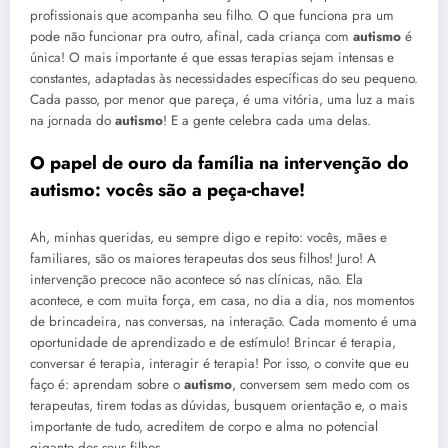
profissionais que acompanha seu filho. O que funciona pra um
pode não funcionar pra outro, afinal, cada criança com
autismo
é
única! O mais importante é que essas terapias sejam intensas e
constantes, adaptadas às necessidades específicas do seu pequeno.
Cada passo, por menor que pareça, é uma vitória, uma luz a mais
na jornada do
autismo
! E a gente celebra cada uma delas.
O papel de ouro da família na intervenção do
autismo
: vocês são a peça-chave!
Ah, minhas queridas, eu sempre digo e repito: vocês, mães e
familiares, são os maiores terapeutas dos seus filhos! Juro! A
intervenção precoce não acontece só nas clínicas, não. Ela
acontece, e com muita força, em casa, no dia a dia, nos momentos
de brincadeira, nas conversas, na interação. Cada momento é uma
oportunidade de aprendizado e de estímulo! Brincar é terapia,
conversar é terapia, interagir é terapia! Por isso, o convite que eu
faço é: aprendam sobre o
autismo
, conversem sem medo com os
terapeutas, tirem todas as dúvidas, busquem orientação e, o mais
importante de tudo, acreditem de corpo e alma no potencial
gigante dos seus filhos.