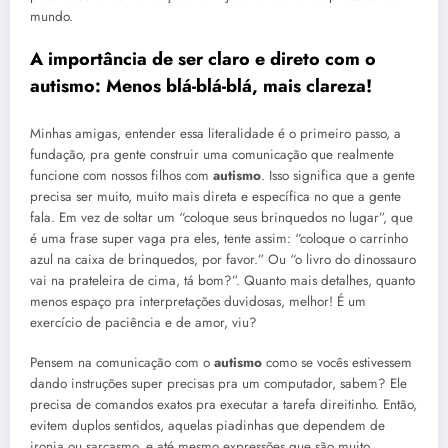
mundo.
A importância de ser claro e direto com o
autismo
: Menos blá-blá-blá, mais clareza!
Minhas amigas, entender essa literalidade é o primeiro passo, a
fundação, pra gente construir uma comunicação que realmente
funcione com nossos filhos com
autismo
. Isso significa que a gente
precisa ser muito, muito mais direta e específica no que a gente
fala. Em vez de soltar um “coloque seus brinquedos no lugar”, que
é uma frase super vaga pra eles, tente assim: “coloque o carrinho
azul na caixa de brinquedos, por favor.” Ou “o livro do dinossauro
vai na prateleira de cima, tá bom?”. Quanto mais detalhes, quanto
menos espaço pra interpretações duvidosas, melhor! É um
exercício de paciência e de amor, viu?
Pensem na comunicação com o
autismo
como se vocês estivessem
dando instruções super precisas pra um computador, sabem? Ele
precisa de comandos exatos pra executar a tarefa direitinho. Então,
evitem duplos sentidos, aquelas piadinhas que dependem de
ironia ou sarcasmo, e até mesmo expressões que são muito