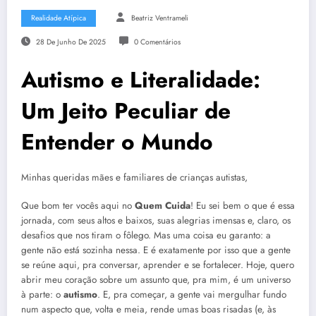
Realidade Atípica
Beatriz Ventrameli
28 De Junho De 2025
0 Comentários
Autismo e Literalidade:
Um Jeito Peculiar de
Entender o Mundo
Minhas queridas mães e familiares de crianças autistas,
Que bom ter vocês aqui no
Quem Cuida
! Eu sei bem o que é essa
jornada, com seus altos e baixos, suas alegrias imensas e, claro, os
desafios que nos tiram o fôlego. Mas uma coisa eu garanto: a
gente não está sozinha nessa. E é exatamente por isso que a gente
se reúne aqui, pra conversar, aprender e se fortalecer. Hoje, quero
abrir meu coração sobre um assunto que, pra mim, é um universo
à parte: o
autismo
. E, pra começar, a gente vai mergulhar fundo
num aspecto que, volta e meia, rende umas boas risadas (e, às