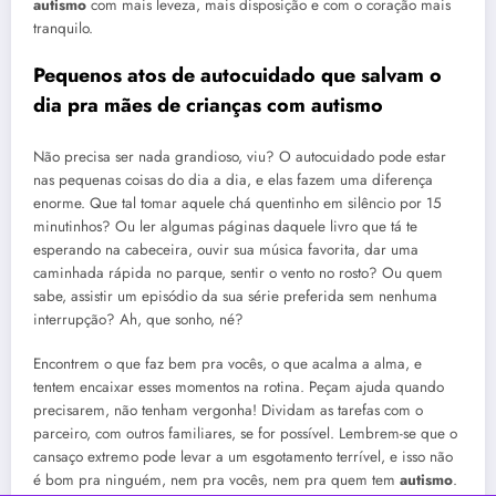
autismo
com mais leveza, mais disposição e com o coração mais
tranquilo.
Pequenos atos de autocuidado que salvam o
dia pra mães de crianças com
autismo
Não precisa ser nada grandioso, viu? O autocuidado pode estar
nas pequenas coisas do dia a dia, e elas fazem uma diferença
enorme. Que tal tomar aquele chá quentinho em silêncio por 15
minutinhos? Ou ler algumas páginas daquele livro que tá te
esperando na cabeceira, ouvir sua música favorita, dar uma
caminhada rápida no parque, sentir o vento no rosto? Ou quem
sabe, assistir um episódio da sua série preferida sem nenhuma
interrupção? Ah, que sonho, né?
Encontrem o que faz bem pra vocês, o que acalma a alma, e
tentem encaixar esses momentos na rotina. Peçam ajuda quando
precisarem, não tenham vergonha! Dividam as tarefas com o
parceiro, com outros familiares, se for possível. Lembrem-se que o
cansaço extremo pode levar a um esgotamento terrível, e isso não
é bom pra ninguém, nem pra vocês, nem pra quem tem
autismo
.