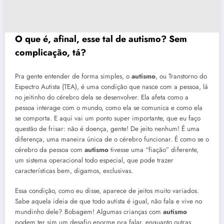
O que é, afinal, esse tal de
autismo
? Sem
complicação, tá?
Pra gente entender de forma simples, o
autismo
, ou Transtorno do
Espectro Autista (TEA), é uma condição que nasce com a pessoa, lá
no jeitinho do cérebro dela se desenvolver. Ela afeta como a
pessoa interage com o mundo, como ela se comunica e como ela
se comporta. E aqui vai um ponto super importante, que eu faço
questão de frisar: não é doença, gente! De jeito nenhum! É uma
diferença, uma maneira única de o cérebro funcionar. É como se o
cérebro da pessoa com
autismo
tivesse uma “fiação” diferente,
um sistema operacional todo especial, que pode trazer
características bem, digamos, exclusivas.
Essa condição, como eu disse, aparece de jeitos muito variados.
Sabe aquela ideia de que todo autista é igual, não fala e vive no
mundinho dele? Bobagem! Algumas crianças com
autismo
podem ter sim um desafio enorme pra falar, enquanto outras