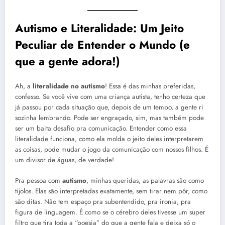
Autismo
e Literalidade: Um Jeito
Peculiar de Entender o Mundo (e
que a gente adora!)
Ah, a
literalidade no autismo
! Essa é das minhas preferidas,
confesso. Se você vive com uma criança autista, tenho certeza que
já passou por cada situação que, depois de um tempo, a gente ri
sozinha lembrando. Pode ser engraçado, sim, mas também pode
ser um baita desafio pra comunicação. Entender como essa
literalidade funciona, como ela molda o jeito deles interpretarem
as coisas, pode mudar o jogo da comunicação com nossos filhos. É
um divisor de águas, de verdade!
Pra pessoa com
autismo
, minhas queridas, as palavras são como
tijolos. Elas são interpretadas exatamente, sem tirar nem pôr, como
são ditas. Não tem espaço pra subentendido, pra ironia, pra
figura de linguagem. É como se o cérebro deles tivesse um super
filtro que tira toda a “poesia” do que a gente fala e deixa só o